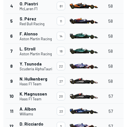
O. Piastri
4
58
81
McLaren F1
1
S. Pérez
5
58
11
Red Bull Racing
F. Alonso
+
6
58
14
Aston Martin Racing
1
L. Stroll
+
7
58
18
Aston Martin Racing
1
Y. Tsunoda
+
8
58
22
Scuderia AlphaTauri
1
N. Hulkenberg
+
9
58
27
Haas F1 Team
K. Magnussen
10
57
20
Haas F1 Team
A. Albon
11
57
23
Williams
D. Ricciardo
12
57
3