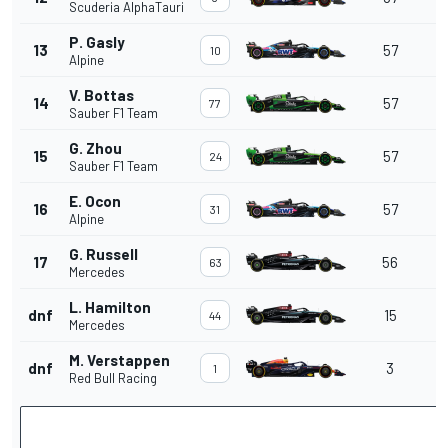
Scuderia AlphaTauri
P. Gasly
13
57
10
Alpine
V. Bottas
14
57
77
Sauber F1 Team
G. Zhou
15
57
24
Sauber F1 Team
E. Ocon
16
57
31
Alpine
G. Russell
17
56
63
Mercedes
L. Hamilton
dnf
15
44
Mercedes
M. Verstappen
dnf
3
1
Red Bull Racing