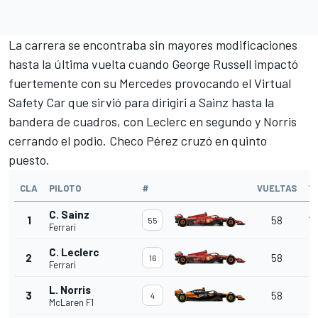
La carrera se encontraba sin mayores modificaciones
hasta la última vuelta cuando George Russell impactó
fuertemente con su Mercedes provocando el Virtual
Safety Car que sirvió para dirigiri a Sainz hasta la
bandera de cuadros, con Leclerc en segundo y Norris
cerrando el podio. Checo Pérez cruzó en quinto
puesto.
CLA
PILOTO
#
VUELTAS
T
C. Sainz
1
58
1:
55
Ferrari
C. Leclerc
2
58
16
Ferrari
1
L. Norris
3
58
4
McLaren F1
1