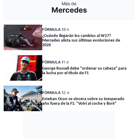
Más de
Mercedes
FÓRMULA 1
8 h
¿Cuándo llegarán los cambios al W17?
Mercedes alista sus últimas evoluciones de
2026
FÓRMULA 1
1 d
George Russell debe "ordenar su cabeza" para
la lucha por el título de F1
FÓRMULA 1
2 d
Esteban Ocon se sincera sobre su inesperado
año fuera de la F1: “Volví al coche y lloré”