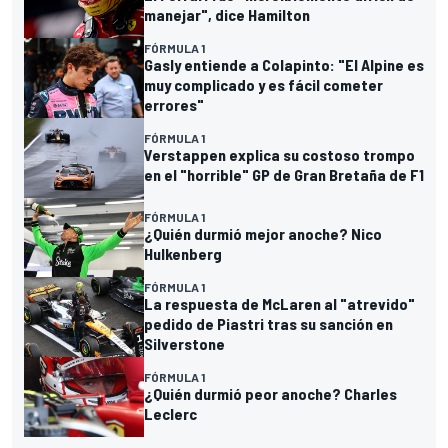
manejar", dice Hamilton
FÓRMULA 1
Gasly entiende a Colapinto: "El Alpine es
muy complicado y es fácil cometer
errores"
FÓRMULA 1
Verstappen explica su costoso trompo
en el "horrible" GP de Gran Bretaña de F1
FÓRMULA 1
¿Quién durmió mejor anoche? Nico
Hulkenberg
FÓRMULA 1
La respuesta de McLaren al "atrevido"
pedido de Piastri tras su sanción en
Silverstone
FÓRMULA 1
¿Quién durmió peor anoche? Charles
Leclerc