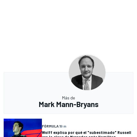
Más de
Mark Mann-Bryans
FÓRMULA 1
9 m
Wolff explica por qué el "subestimado" Russell
era la clave de Mercedes ante Hamilton