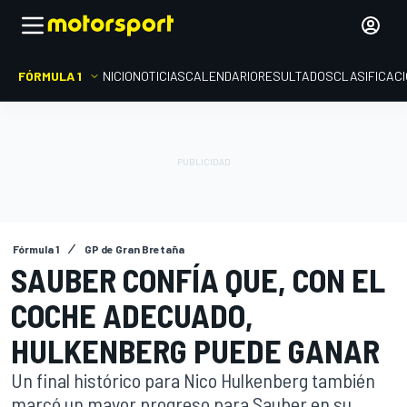
FÓRMULA 1
INICIO
NOTICIAS
CALENDARIO
RESULTADOS
CLASIFICAC
Fórmula 1
GP de Gran Bretaña
SAUBER CONFÍA QUE, CON EL
COCHE ADECUADO,
HULKENBERG PUEDE GANAR
Un final histórico para Nico Hulkenberg también
marcó un mayor progreso para Sauber en su