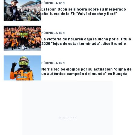
FÓRMULA 1
2 d
Esteban Ocon se sincera sobre su inesperado
año fuera de la F1: “Volví al coche y lloré”
FÓRMULA 1
3 d
La victoria de McLaren deja la lucha por el título
2026 "lejos de estar terminada", dice Brundle
FÓRMULA 1
3 d
Norris recibe elogios por su actuación "digna de
un auténtico campeón del mundo" en Hungría