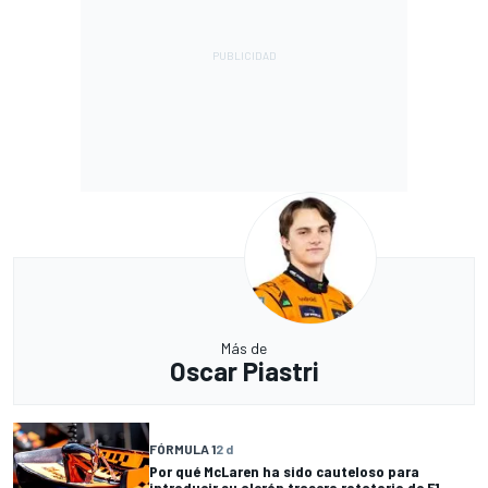
Más de
Oscar Piastri
FÓRMULA 1
2 d
Por qué McLaren ha sido cauteloso para
introducir su alerón trasero rotatorio de F1