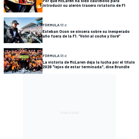
Por qué McLaren ha sido cauteloso para
introducir su alerón trasero rotatorio de F1
FÓRMULA 1
3 d
Esteban Ocon se sincera sobre su inesperado
año fuera de la F1: “Volví al coche y lloré”
FÓRMULA 1
3 d
La victoria de McLaren deja la lucha por el título
2026 "lejos de estar terminada", dice Brundle