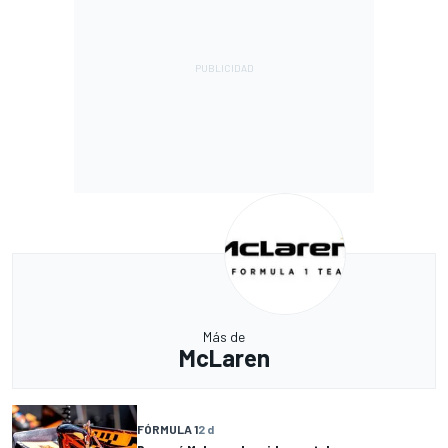
Más de
McLaren
FÓRMULA 1
2 d