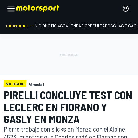
FÓRMULA 1
INICIO
NOTICIAS
CALENDARIO
RESULTADOS
CLASIFICAC
NOTICIAS
Fórmula 1
PIRELLI CONCLUYE TEST CON
LECLERC EN FIORANO Y
GASLY EN MONZA
Pierre trabajó con slicks en Monza con el Alpine
A523, mientras que Charles rodó en Fiorano con