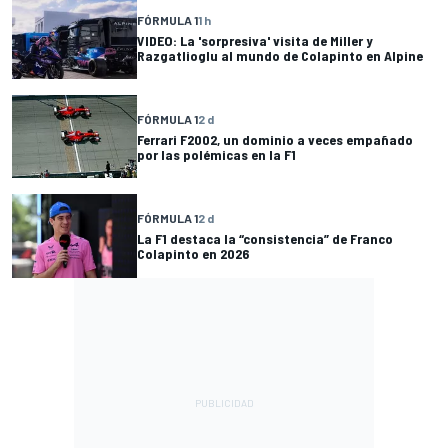
FÓRMULA 1
1 h
VIDEO: La 'sorpresiva' visita de Miller y
Razgatlioglu al mundo de Colapinto en Alpine
FÓRMULA 1
2 d
Ferrari F2002, un dominio a veces empañado
por las polémicas en la F1
FÓRMULA 1
2 d
La F1 destaca la “consistencia” de Franco
Colapinto en 2026