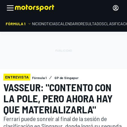
FÓRMULA 1
INICIO
NOTICIAS
CALENDARIO
RESULTADOS
CLASIFICAC
ENTREVISTA
Fórmula 1
GP de Singapur
VASSEUR: "CONTENTO CON
LA POLE, PERO AHORA HAY
QUE MATERIALIZARLA"
Ferrari puede sonreír al final de la sesión de
clasificación en Singapur, donde logró su segunda