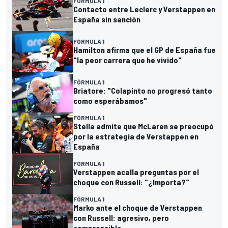
FÓRMULA 1
Contacto entre Leclerc y Verstappen en
España sin sanción
FÓRMULA 1
Hamilton afirma que el GP de España fue
"la peor carrera que he vivido"
FÓRMULA 1
Briatore: "Colapinto no progresó tanto
como esperábamos"
FÓRMULA 1
Stella admite que McLaren se preocupó
por la estrategia de Verstappen en
España
FÓRMULA 1
Verstappen acalla preguntas por el
choque con Russell: "¿Importa?"
FÓRMULA 1
Marko ante el choque de Verstappen
con Russell: agresivo, pero
comprensible