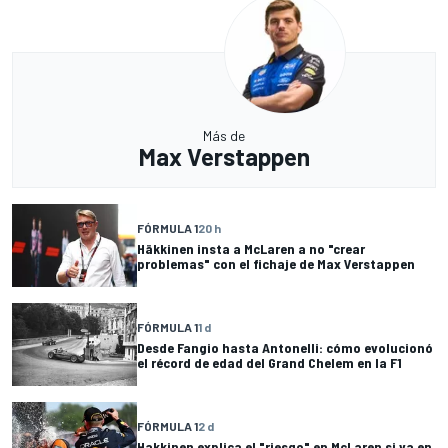
Más de
Max Verstappen
FÓRMULA 1
20 h
Häkkinen insta a McLaren a no "crear
problemas" con el fichaje de Max Verstappen
FÓRMULA 1
1 d
Desde Fangio hasta Antonelli: cómo evolucionó
el récord de edad del Grand Chelem en la F1
FÓRMULA 1
2 d
Hakkinen explica el "riesgo" en McLaren si va en