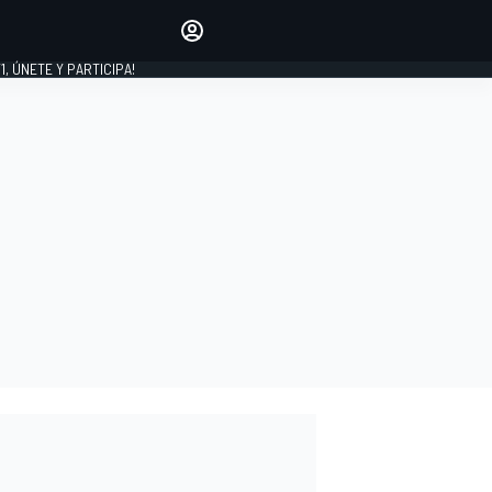
favoritos
Haz que se oiga tu voz
comentando artículos.
1, ÚNETE Y PARTICIPA!
INICIAR SESIÓN
EDICIÓN
LATINOAMÉRICA