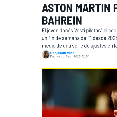
ASTON MARTIN P
INDYCAR
BAHREIN
El joven danés Vesti pilotará el co
un fin de semana de F1 desde 2023
medio de una serie de ajustes en la
Benjamin Vinel
Publicado:
8 abr 2025, 12:54
MOTOGP