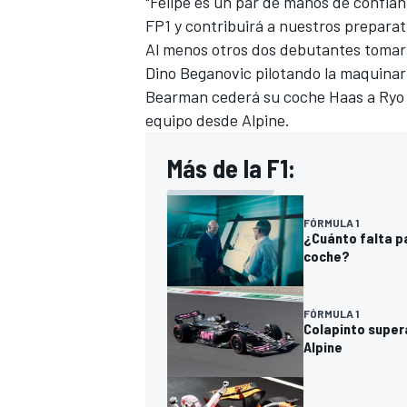
"Felipe es un par de manos de confian
FP1 y contribuirá a nuestros preparati
Al menos otros dos debutantes tomará
Dino Beganovic pilotando la maquinar
Bearman
cederá su coche Haas a Ry
equipo
desde
Alpine
.
Más de la F1:
FÓRMULA 1
¿Cuánto falta p
coche?
FÓRMULA 1
Colapinto supera
Alpine