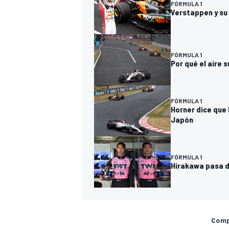
FÓRMULA 1
Verstappen y su 
FÓRMULA 1
Por qué el aire 
FÓRMULA 1
Horner dice que 
Japón
FÓRMULA 1
Hirakawa pasa d
Compa