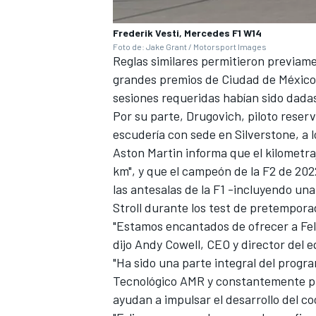
Frederik Vesti, Mercedes F1 W14
Foto de: Jake Grant / Motorsport Images
Reglas similares permitieron previame
grandes premios de Ciudad de México 
sesiones requeridas habían sido dadas 
Por su parte, Drugovich, piloto reserv
escudería con sede en Silverstone, a
Aston Martin informa que el kilometra
km", y que el campeón de la F2 de 202
las antesalas de la F1 -incluyendo un
MÁS CATEGORÍAS
Stroll
durante los test de pretempora
"Estamos encantados de ofrecer a Fel
dijo Andy Cowell, CEO y director del e
"Ha sido una parte integral del prog
Tecnológico AMR y constantemente pr
ayudan a impulsar el desarrollo del co