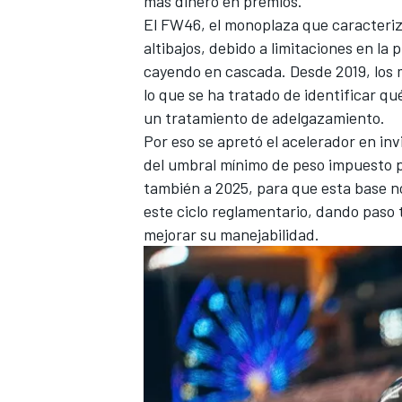
más dinero en premios.
El FW46, el monoplaza que caracteriz
FÓRMULA E
altibajos, debido a limitaciones en la
cayendo en cascada. Desde 2019, los
lo que se ha tratado de identificar qu
un tratamiento de adelgazamiento.
Por eso se apretó el acelerador en in
del umbral mínimo de peso impuesto po
también a 2025, para que esta base n
este ciclo reglamentario, dando paso 
mejorar su manejabilidad.
WRC