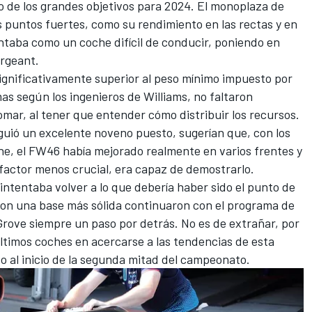
de los grandes objetivos para 2024. El monoplaza de
 puntos fuertes, como su rendimiento en las rectas y en
ntaba como un coche difícil de conducir, poniendo en
argeant.
ignificativamente superior al peso mínimo impuesto por
as según los ingenieros de Williams, no faltaron
 tomar, al tener que entender cómo distribuir los recursos.
uió un excelente noveno puesto, sugerían que, con los
he, el FW46 había mejorado realmente en varios frentes y
 factor menos crucial, era capaz de demostrarlo.
intentaba volver a lo que debería haber sido el punto de
 con una base más sólida continuaron con el programa de
 Grove siempre un paso por detrás. No es de extrañar, por
ltimos coches en acercarse a las tendencias de esta
 al inicio de la segunda mitad del campeonato.