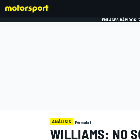
ENLACES RÁPIDOS:
C
FÓRMULA 1
ANÁLISIS
Fórmula 1
WILLIAMS: NO S