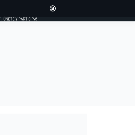
favoritos
Haz que se oiga tu voz
comentando artículos.
1, ÚNETE Y PARTICIPA!
INICIAR SESIÓN
EDICIÓN
LATINOAMÉRICA