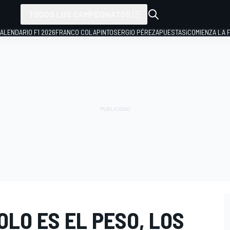
TODOS LOS CAMPEONATOS
ALENDARIO F1 2026
FRANCO COLAPINTO
SERGIO PÉREZ
APUESTAS
¡COMIENZA LA F
OLO ES EL PESO, LOS