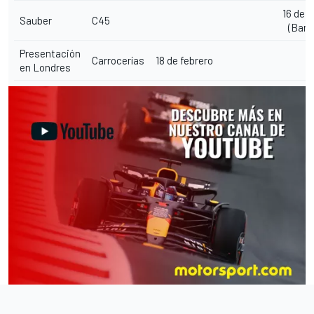
16 de f
Sauber
C45
(Barc
Presentación
Carrocerías
18 de febrero
en Londres