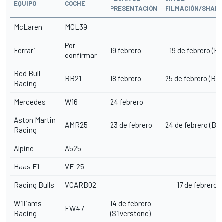
EQUIPO
COCHE
PRESENTACIÓN
FILMACIÓN/SHAK
McLaren
MCL39
Por
Ferrari
19 febrero
19 de febrero (Fi
confirmar
Red Bull
RB21
18 febrero
25 de febrero (Ba
Racing
Mercedes
W16
24 febrero
Aston Martin
AMR25
23 de febrero
24 de febrero (Ba
Racing
Alpine
A525
Haas F1
VF-25
Racing Bulls
VCARB02
17 de febrero 
Williams
14 de febrero
FW47
Racing
(Silverstone)