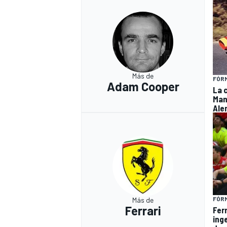
Más de
FÓRM
Adam Cooper
La 
Man
Ale
FÓRM
Más de
Ferrari
Fer
ing