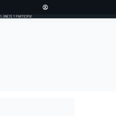
favoritos
Haz que se oiga tu voz
comentando artículos.
1, ÚNETE Y PARTICIPA!
INICIAR SESIÓN
EDICIÓN
LATINOAMÉRICA