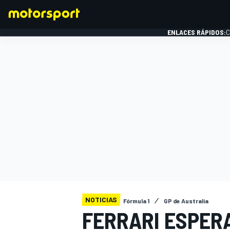
ENLACES RÁPIDOS:
C
FÓRMULA 1
NOTICIAS
Fórmula 1
GP de Australia
FERRARI ESPER