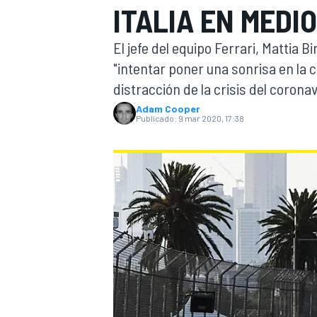
ITALIA EN MEDIO
INDYCAR
El jefe del equipo Ferrari, Mattia 
"intentar poner una sonrisa en la 
distracción de la crisis del coronavi
Adam Cooper
Publicado:
9 mar 2020, 17:38
MOTOGP