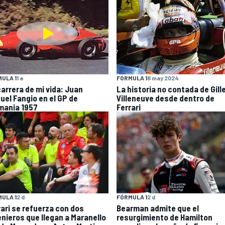
ULA 1
1 a
FÓRMULA 1
8 may 2024
carrera de mi vida: Juan
La historia no contada de Gill
uel Fangio en el GP de
Villeneuve desde dentro de
mania 1957
Ferrari
ULA 1
2 d
FÓRMULA 1
2 d
rari se refuerza con dos
Bearman admite que el
enieros que llegan a Maranello
resurgimiento de Hamilton