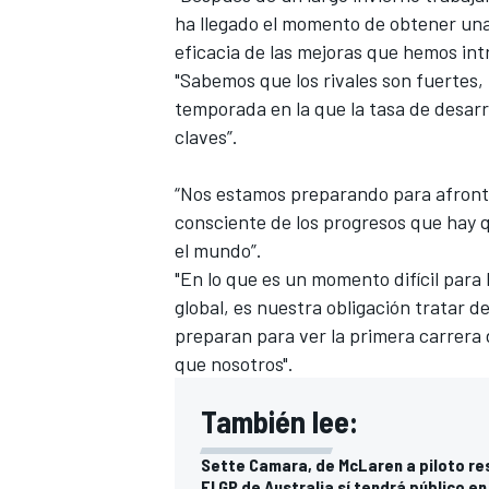
ha llegado el momento de obtener una 
FÓRMULA E
eficacia de las mejoras que hemos intr
"Sabemos que los rivales son fuertes
temporada en la que la tasa de desarro
claves”.
“Nos estamos preparando para afronta
consciente de los progresos que hay q
el mundo”.
"En lo que es un momento difícil para
global, es nuestra obligación tratar d
preparan para ver la primera carrera
WRC
que nosotros".
También lee:
Sette Camara, de McLaren a piloto re
El GP de Australia sí tendrá público e