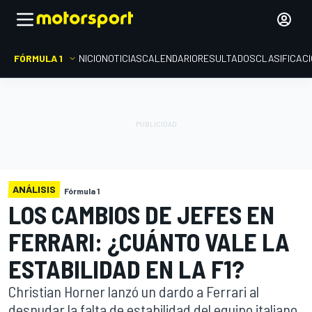
FÓRMULA 1
INICIO
NOTICIAS
CALENDARIO
RESULTADOS
CLASIFICAC
ANÁLISIS
Fórmula 1
LOS CAMBIOS DE JEFES EN
FERRARI: ¿CUÁNTO VALE LA
ESTABILIDAD EN LA F1?
Christian Horner lanzó un dardo a Ferrari al
desnudar la falta de estabilidad del equipo italiano