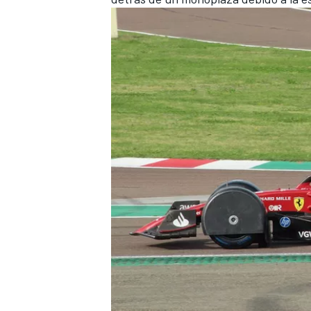
FÓRMULA E
WRC