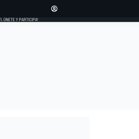
favoritos
Haz que se oiga tu voz
comentando artículos.
1, ÚNETE Y PARTICIPA!
INICIAR SESIÓN
EDICIÓN
LATINOAMÉRICA