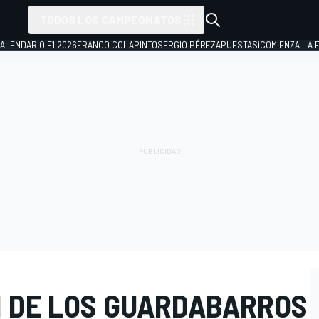
TODOS LOS CAMPEONATOS
ALENDARIO F1 2026
FRANCO COLAPINTO
SERGIO PÉREZ
APUESTAS
¡COMIENZA LA F
N DE LOS GUARDABARROS