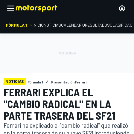
FÓRMULA 1
INICIO
NOTICIAS
CALENDARIO
RESULTADOS
CLASIFICAC
NOTICIAS
Fórmula 1
Presentación Ferrari
FERRARI EXPLICA EL
"CAMBIO RADICAL" EN LA
PARTE TRASERA DEL SF21
Ferrari ha explicado el "cambio radical" que realizó
en la parte trasera de su nuevo SF21 introduciendo