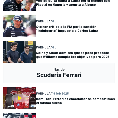
Vowles quita culpa a Sainz por el choque con
Piastri en Hungría y apunta a Alonso
FÓRMULA 1
6 d
Steiner critica a la FIA por la sanción
"indulgente" impuesta a Carlos Sainz
FÓRMULA 1
6 d
Sainz y Albon admiten que es poco probable
que Williams cumpla los objetivos para 2026
Más de
Scuderia Ferrari
FÓRMULA 1
18 feb 2025
Hamilton: Ferrari es emocionante, compartimos
el mismo sueño