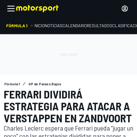
FÓRMULA 1
INICIO
NOTICIAS
CALENDARIO
RESULTADOS
CLASIFICAC
Fórmula 1
GP de Países Bajos
FERRARI DIVIDIRÁ
ESTRATEGIA PARA ATACAR A
VERSTAPPEN EN ZANDVOORT
Charles Leclerc espera que Ferrari pueda "jugar un
poco" con las estrategias divididas para poner a