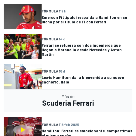
FÓRMULA 1
19 h
Emerson Fittipaldi respalda a Hamilton en su
lucha por el título de F1 con Ferrari
FÓRMULA 1
4 d
Ferrari se refuerza con dos ingenieros que
llegan a Maranello desde Mercedes y Aston
Martin
FÓRMULA 1
6 d
Lewis Hamilton da la bienvenida a su nuevo
cachorro: Halo
Más de
Scuderia Ferrari
FÓRMULA 1
18 feb 2025
Hamilton: Ferrari es emocionante, compartimos
el mismo sueño