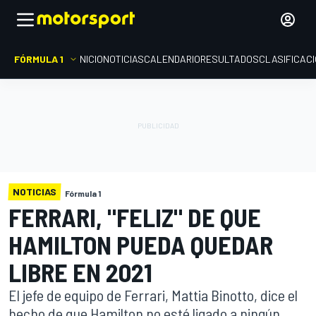
FÓRMULA 1
INICIO
NOTICIAS
CALENDARIO
RESULTADOS
CLASIFICAC
NOTICIAS
Fórmula 1
FERRARI, "FELIZ" DE QUE
HAMILTON PUEDA QUEDAR
LIBRE EN 2021
El jefe de equipo de Ferrari, Mattia Binotto, dice el
hecho de que Hamilton no esté ligado a ningún