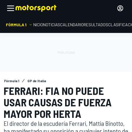
FÓRMULA 1
INICIO
NOTICIAS
CALENDARIO
RESULTADOS
CLASIFICAC
Fórmula 1
GP de Italia
FERRARI: FIA NO PUEDE
USAR CAUSAS DE FUERZA
MAYOR POR HERTA
El director de la escudería Ferrari, Mattia Binotto,
ha manifestado su oposición a cualquier intento de