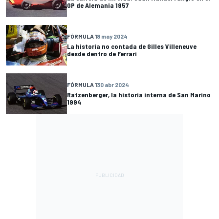
GP de Alemania 1957
FÓRMULA 1
8 may 2024
La historia no contada de Gilles Villeneuve
desde dentro de Ferrari
FÓRMULA 1
30 abr 2024
Ratzenberger, la historia interna de San Marino
1994