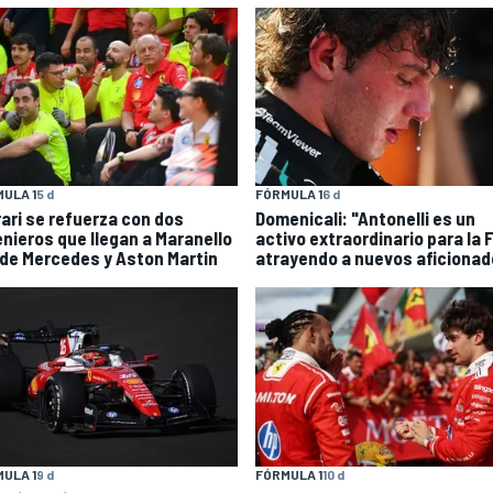
ULA 1
5 d
FÓRMULA 1
6 d
rari se refuerza con dos
Domenicali: "Antonelli es un
enieros que llegan a Maranello
activo extraordinario para la 
de Mercedes y Aston Martin
atrayendo a nuevos aficionad
ULA 1
9 d
FÓRMULA 1
10 d