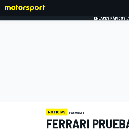
ENLACES RÁPIDOS:
C
FÓRMULA 1
NOTICIAS
Fórmula 1
FERRARI PRUEBA