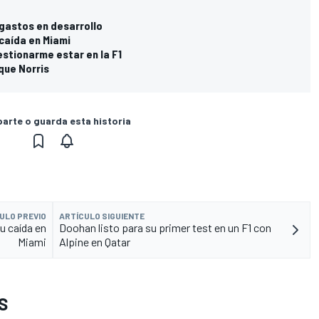
 gastos en desarrollo
caída en Miami
estionarme estar en la F1
que Norris
rte o guarda esta historia
ULO PREVIO
ARTÍCULO SIGUIENTE
u caída en
Doohan listo para su primer test en un F1 con
Miami
Alpine en Qatar
S