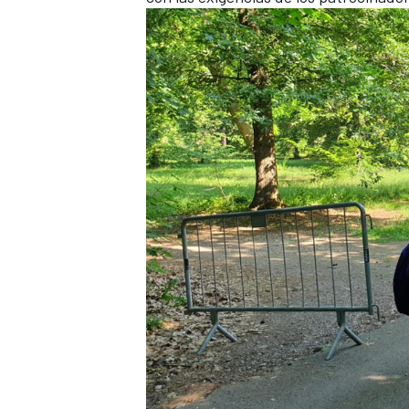
FÓRMULA E
WRC