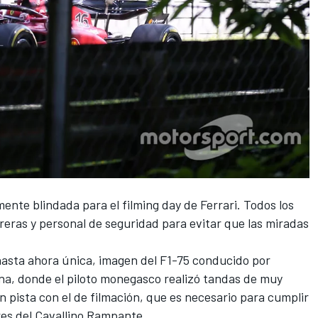
ente blindada para el filming day de Ferrari. Todos los
rreras y personal de seguridad para evitar que las miradas
 hasta ahora única, imagen del F1-75 conducido por
na, donde el piloto monegasco realizó tandas de muy
n pista con el de filmación, que es necesario para cumplir
res del Cavallino Rampante.