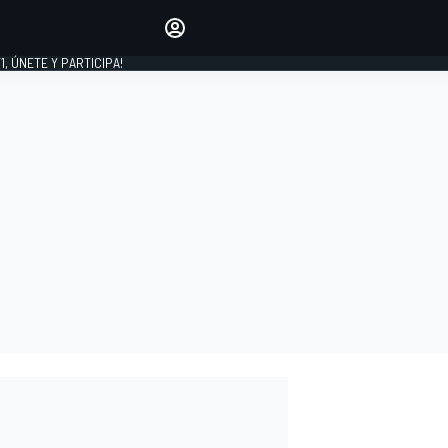
favoritos
Haz que se oiga tu voz
comentando artículos.
1, ÚNETE Y PARTICIPA!
INICIAR SESIÓN
EDICIÓN
LATINOAMÉRICA