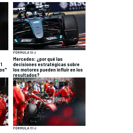
FÓRMULA 1
8 d
Mercedes: ¿por qué las
F1
decisiones estratégicas sobre
os"
los motores pueden influir en los
resultados?
FÓRMULA 1
11 d