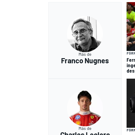
FÓRM
Más de
Franco Nugnes
Fer
ing
des
Más de
FÓRM
Charles Leclerc