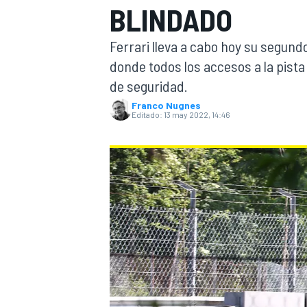
BLINDADO
INDYCAR
Ferrari lleva a cabo hoy su segund
donde todos los accesos a la pista
de seguridad.
Franco Nugnes
Editado:
13 may 2022, 14:46
MOTOGP