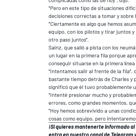
complicadas como las de hoy", dijo.
"Pero en este tipo de situaciones dif
decisiones correctas a tomar y sobre 
"Ciertamente es algo que hemos asumid
equipo, con los pilotos y tirar juntos
otro paso juntos".
Sainz, que salió a pista con los neumá
un lugar en la primera fila porque apr
conseguir situarse en la primera línea
"Intentamos salir al frente de la fila"
bastante tiempo detrás de Charles y
MÁS CATEGORÍAS
significó que él tuvo probablemente 
"Intenté presionar mucho y probable
errores, como grandes momentos, que
"Hoy hemos sobrevivido a unas condi
cosas como equipo, pero intentaremos 
¡Si quieres mantenerte informado al i
entra en
nuestro canal de Telegram
y