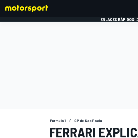
ENLACES RÁPIDOS:
C
FÓRMULA 1
Fórmula 1
GP de Sao Paulo
FERRARI EXPLIC