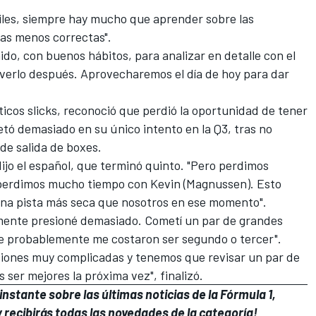
íciles, siempre hay mucho que aprender sobre las
las menos correctas".
o, con buenos hábitos, para analizar en detalle con el
 y verlo después. Aprovecharemos el día de hoy para dar
ticos slicks, reconoció que perdió la oportunidad de tener
etó demasiado en su único intento en la Q3, tras no
 de salida de boxes.
, dijo el español, que terminó quinto. "Pero perdimos
 perdimos mucho tiempo con Kevin (Magnussen). Esto
una pista más seca que nosotros en ese momento".
mente presioné demasiado. Cometí un par de grandes
 probablemente me costaron ser segundo o tercer".
ciones muy complicadas y tenemos que revisar un par de
ser mejores la próxima vez", finalizó.
nstante sobre las últimas noticias de la Fórmula 1,
 recibirás todas las novedades de la categoría!