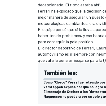
decepcionado. El ritmo estaba ahí".
FÓRMULA E
Ferrari
ha explicado que la decisión d
mejor manera de asegurar un puesto en
meteorológicas cambiantes, era dividi
El equipo pensó que si la lluvia aparec
haber tenido problemas, y eso habría 
para conseguir la pole position.
El director deportivo de Ferrari, Laure
automovilismo es ir siempre con neumát
que valía la pena arriesgarse para la Q
También lee:
WRC
Cómo "Checo" Pérez fue retenido por L
Verstappen explica por qué no logró la
El mensaje de Steiner a los "detractor
Magnussen no puede creer su pole y a