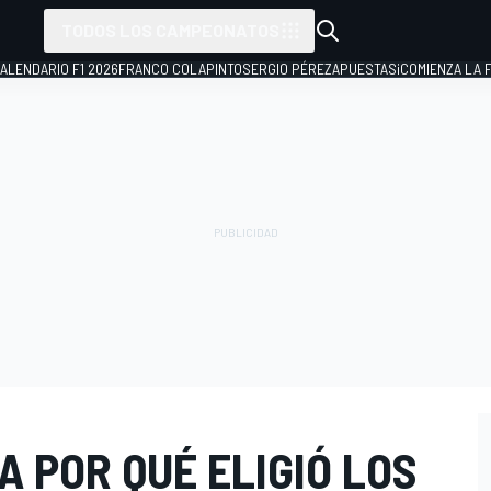
TODOS LOS CAMPEONATOS
ALENDARIO F1 2026
FRANCO COLAPINTO
SERGIO PÉREZ
APUESTAS
¡COMIENZA LA F
A POR QUÉ ELIGIÓ LOS