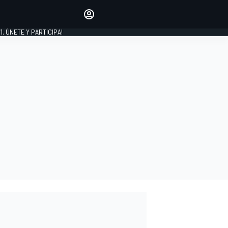
favoritos
Haz que se oiga tu voz
comentando artículos.
1, ÚNETE Y PARTICIPA!
INICIAR SESIÓN
EDICIÓN
LATINOAMÉRICA