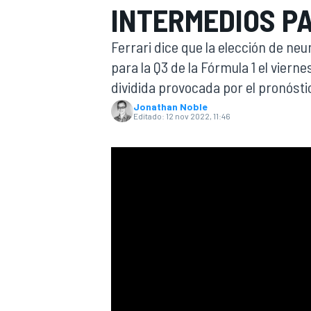
INTERMEDIOS P
INDYCAR
Ferrari dice que la elección de ne
para la Q3 de la Fórmula 1 el viern
dividida provocada por el pronóstic
Jonathan Noble
Editado:
12 nov 2022, 11:46
MOTOGP