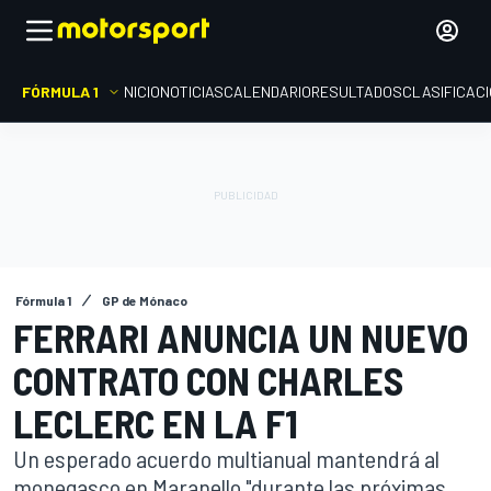
FÓRMULA 1
INICIO
NOTICIAS
CALENDARIO
RESULTADOS
CLASIFICAC
Fórmula 1
GP de Mónaco
FERRARI ANUNCIA UN NUEVO
CONTRATO CON CHARLES
LECLERC EN LA F1
Un esperado acuerdo multianual mantendrá al
monegasco en Maranello "durante las próximas