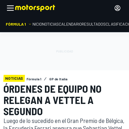
FÓRMULA 1
INICIO
NOTICIAS
CALENDARIO
RESULTADOS
CLASIFICAC
NOTICIAS
Fórmula 1
GP de Italia
ÓRDENES DE EQUIPO NO
RELEGAN A VETTEL A
SEGUNDO
Luego de lo sucedido en el Gran Premio de Bélgica,
la Escudería Ferrari asegura que Sebastian Vettel