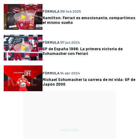
FÓRMULA 1
18 feb 2025
Hamilton: Ferrari es emocionante, compartimos
el mismo sueño
FÓRMULA 1
17 jun 2024
GP de España 1996: La primera victoria de
Schumacher con Ferrari
FÓRMULA 1
4 abr 2024
Michael Schumacher la carrera de mi vida: GP de
Japón 2000