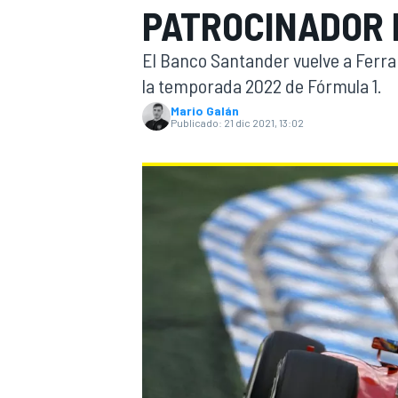
PATROCINADOR 
INDYCAR
El Banco Santander vuelve a Ferrari
la temporada 2022 de Fórmula 1.
Mario Galán
Publicado:
21 dic 2021, 13:02
MOTOGP