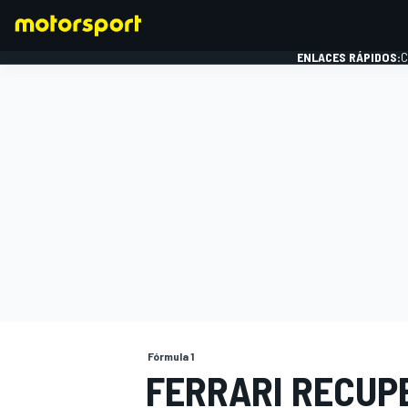
ENLACES RÁPIDOS:
C
FÓRMULA 1
Fórmula 1
FERRARI RECUP