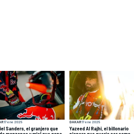
AR
17 ene 2025
DAKAR
17 ene 2025
iel Sanders, el granjero que
Yazeed Al Rajhi, el billonario
de manzanas y miel que gana
pionero que quería ser como