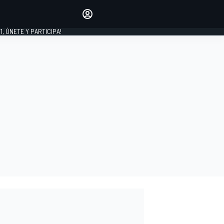
favoritos
Haz que se oiga tu voz
comentando artículos.
1, ÚNETE Y PARTICIPA!
INICIAR SESIÓN
EDICIÓN
LATINOAMÉRICA