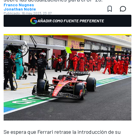
Franco Nugnes
Jonathan Noble
Publicado:
16 may 2023, 23:07
AÑADIR COMO FUENTE PREFERENTE
Se espera que
Ferrari
retrase la introducción de su