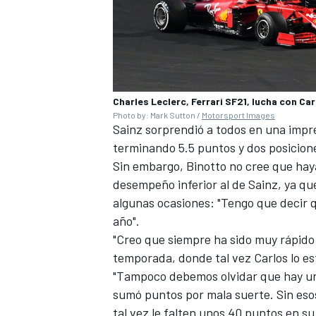
Charles Leclerc, Ferrari SF21, lucha con Carl
Photo by: Mark Sutton /
Motorsport Images
Sainz sorprendió a todos en una impr
terminando 5.5 puntos y dos posicion
Sin embargo, Binotto no cree que hay
desempeño inferior al de Sainz, ya qu
MÁS CATEGORÍAS
algunas ocasiones: "Tengo que decir q
año".
"Creo que siempre ha sido muy rápido e
temporada, donde tal vez Carlos lo e
"Tampoco debemos olvidar que hay un
sumó puntos por mala suerte. Sin esos
tal vez le falten unos 40 puntos en s