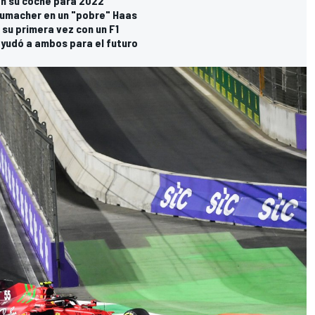
con su coche para 2022
chumacher en un "pobre" Haas
su primera vez con un F1
 ayudó a ambos para el futuro