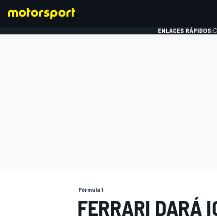
ENLACES RÁPIDOS:
C
FÓRMULA 1
Fórmula 1
FERRARI DARÁ 