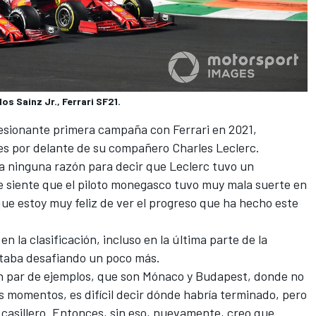
os Sainz Jr., Ferrari SF21.
esionante primera campaña con Ferrari en 2021,
es por delante de su compañero Charles Leclerc.
a ninguna razón para decir que Leclerc tuvo un
e siente que el piloto monegasco tuvo muy mala suerte en
ue estoy muy feliz de ver el progreso que ha hecho este
n la clasificación, incluso en la última parte de la
staba desafiando un poco más.
 par de ejemplos, que son Mónaco y Budapest, donde no
 momentos, es difícil decir dónde habría terminado, pero
u casillero. Entonces, sin eso, nuevamente, creo que