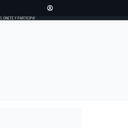
favoritos
Haz que se oiga tu voz
comentando artículos.
1, ÚNETE Y PARTICIPA!
INICIAR SESIÓN
EDICIÓN
LATINOAMÉRICA