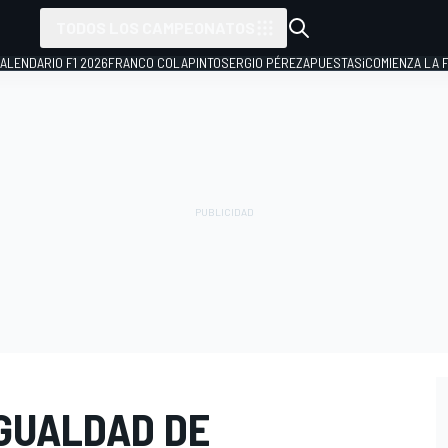
TODOS LOS CAMPEONATOS
ALENDARIO F1 2026
FRANCO COLAPINTO
SERGIO PÉREZ
APUESTAS
¡COMIENZA LA F
IGUALDAD DE