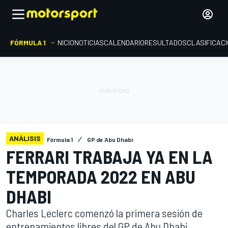
FÓRMULA 1
INICIO
NOTICIAS
CALENDARIO
RESULTADOS
CLASIFICAC
ANÁLISIS
Fórmula 1
GP de Abu Dhabi
FERRARI TRABAJA YA EN LA
TEMPORADA 2022 EN ABU
DHABI
Charles Leclerc comenzó la primera sesión de
entrenamientos libres del GP de Abu Dhabi