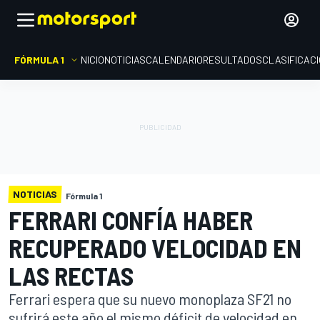
FÓRMULA 1
INICIO
NOTICIAS
CALENDARIO
RESULTADOS
CLASIFICAC
NOTICIAS
Fórmula 1
FERRARI CONFÍA HABER
RECUPERADO VELOCIDAD EN
LAS RECTAS
Ferrari espera que su nuevo monoplaza SF21 no
sufrirá este año el mismo déficit de velocidad en