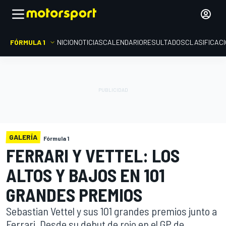
FÓRMULA 1
INICIO
NOTICIAS
CALENDARIO
RESULTADOS
CLASIFICAC
GALERÍA
Fórmula 1
FERRARI Y VETTEL: LOS
ALTOS Y BAJOS EN 101
GRANDES PREMIOS
Sebastian Vettel y sus 101 grandes premios junto a
Ferrari. Desde su debut de rojo en el GP de