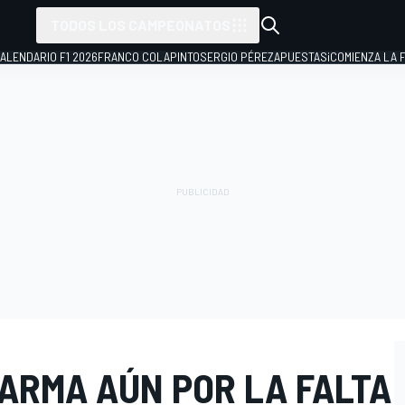
TODOS LOS CAMPEONATOS
ALENDARIO F1 2026
FRANCO COLAPINTO
SERGIO PÉREZ
APUESTAS
¡COMIENZA LA F
LARMA AÚN POR LA FALTA