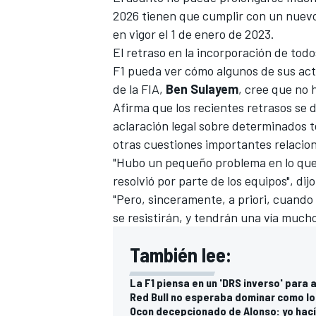
2026 tienen que cumplir con un nuevo
FÓRMULA E
en vigor el 1 de enero de 2023.
El retraso en la incorporación de tod
F1 pueda ver cómo algunos de sus act
de la FIA,
Ben Sulayem
, cree que no 
Afirma que los recientes retrasos se
aclaración legal sobre determinados
otras cuestiones importantes relacion
"Hubo un pequeño problema en lo que 
resolvió por parte de los equipos", di
"Pero, sinceramente, a priori, cuando
se resistirán, y tendrán una vía mucho
WRC
También lee:
La F1 piensa en un 'DRS inverso' para 
Red Bull no esperaba dominar como lo 
Ocon decepcionado de Alonso: yo hacía