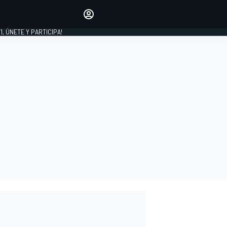
favoritos
Haz que se oiga tu voz
comentando artículos.
1, ÚNETE Y PARTICIPA!
INICIAR SESIÓN
EDICIÓN
LATINOAMÉRICA