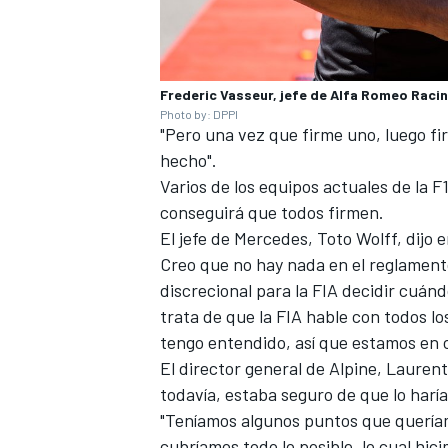
Frederic Vasseur, jefe de Alfa Romeo Raci
Photo by: DPPI
"Pero una vez que firme uno, luego fi
hecho".
Varios de los equipos actuales de la F1
conseguirá que todos firmen.
El jefe de Mercedes, Toto Wolff, dijo 
Creo que no hay nada en el reglamento
MÁS CATEGORÍAS
discrecional para la FIA decidir cuá
trata de que la FIA hable con todos 
tengo entendido, así que estamos en 
El director general de Alpine, Lauren
todavía, estaba seguro de que lo harí
"Teníamos algunos puntos que queríam
cubríamos todo lo posible, lo cual hicim