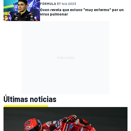
FÓRMULA 1
17 feb 2023
Ocon revela que estuvo "muy enfermo" por un
virus pulmonar
Últimas noticias