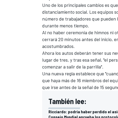
Uno de los principales cambios es que 
FÓRMULA E
distanciamiento social. Los equipos so
número de trabajadores que pueden lle
durante menos tiempo.
Al no haber ceremonia de himnos ni otr
cerrará 20 minutos antes del inicio, 
acostumbrados.
Ahora los autos deberán tener sus neu
lugar de tres, y tras esa señal, "el pe
comenzar a salir de la parrilla".
Una nueva regla establece que "cuando
que haya más de 16 miembros del equip
WRC
que irse antes de la señal de 15 seg
También lee:
Ricciardo: podría haber perdido el as
Consejo Mundial aprueba los protocol