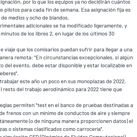
signación, por lo que los equipos ya no decidirán cuántos
pilotos para cada fin de semana. Esa asignación fija es
s de medios y ocho de blandos.
rimentales adicionales se ha modificado ligeramente, y
minutos de los libres 2, en lugar de los últimos 30
e viaje que los comisarios puedan sufrir para llegar a una
anera remota: "En circunstancias excepcionales, si algún
 del evento, debe estar disponible y estar localizable en
eberes".
 trabajar este año un poco en sus monoplazas de 2022,
El resto del trabajo aerodinámico para 2022 tiene que
 reglas permiten "test en el banco de pruebas destinadas a
de frenos con un mínimo de conductos de aire y siempre
táneamente (o de ninguna manera proporcionen datos) el
ezas o sistemas clasificados como carrocería".
e simulación CFD (Dinámica de Fluidos Computacional)