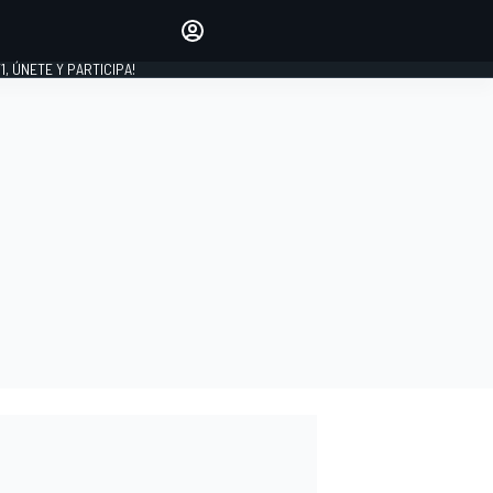
favoritos
Haz que se oiga tu voz
comentando artículos.
1, ÚNETE Y PARTICIPA!
INICIAR SESIÓN
EDICIÓN
LATINOAMÉRICA