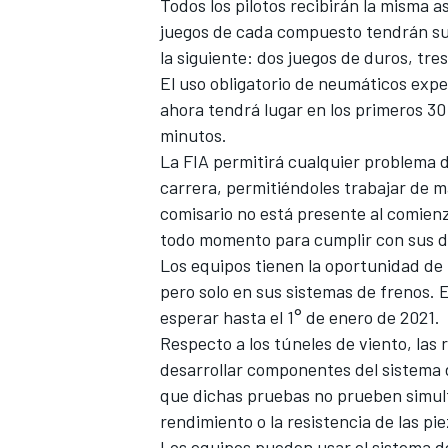
Todos los pilotos recibirán la misma a
juegos de cada compuesto tendrán sus 
la siguiente: dos juegos de duros, tre
El uso obligatorio de neumáticos expe
ahora tendrá lugar en los primeros 30 
minutos.
La FIA permitirá cualquier problema d
carrera, permitiéndoles trabajar de m
comisario no está presente al comienzo
todo momento para cumplir con sus d
Los equipos tienen la oportunidad de
MÁS CATEGORÍAS
pero solo en sus sistemas de frenos. 
esperar hasta el 1° de enero de 2021.
Respecto a los túneles de viento, las
desarrollar componentes del sistema 
que dichas pruebas no prueben simul
rendimiento o la resistencia de las pi
Los equipos pueden usar el sistema d