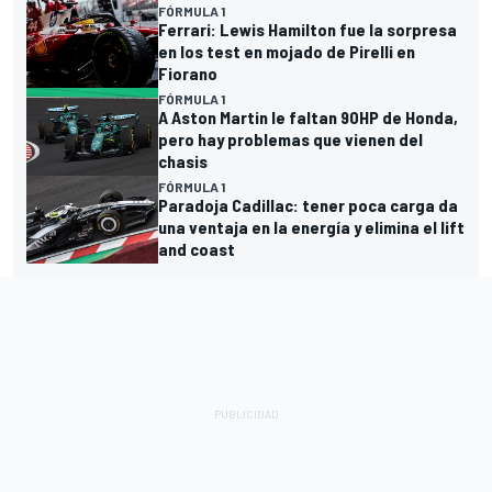
FÓRMULA 1
Ferrari: Lewis Hamilton fue la sorpresa
en los test en mojado de Pirelli en
Fiorano
FÓRMULA 1
A Aston Martin le faltan 90HP de Honda,
pero hay problemas que vienen del
chasis
FÓRMULA 1
Paradoja Cadillac: tener poca carga da
una ventaja en la energía y elimina el lift
and coast