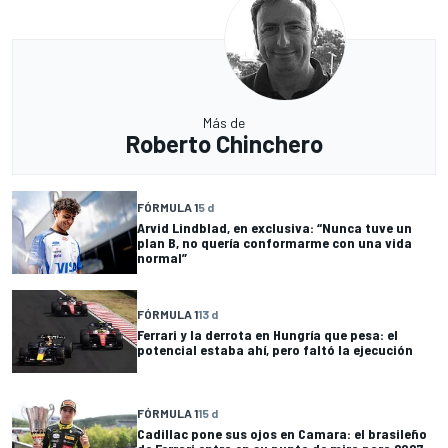
Más de
Roberto Chinchero
FÓRMULA 1
5 d
Arvid Lindblad, en exclusiva: “Nunca tuve un
plan B, no quería conformarme con una vida
normal”
FÓRMULA 1
13 d
Ferrari y la derrota en Hungría que pesa: el
potencial estaba ahí, pero faltó la ejecución
FÓRMULA 1
15 d
Cadillac pone sus ojos en Camara: el brasileño