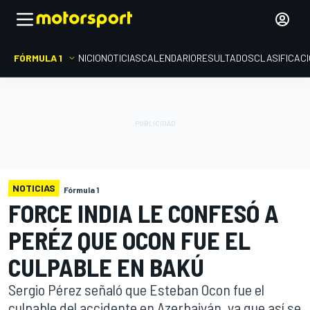
FÓRMULA 1
INICIO
NOTICIAS
CALENDARIO
RESULTADOS
CLASIFICAC
NOTICIAS
Fórmula 1
FORCE INDIA LE CONFESÓ A
PERÉZ QUE OCON FUE EL
CULPABLE EN BAKÚ
Sergio Pérez señaló que Esteban Ocon fue el
culpable del accidente en Azerbaiyán, ya que así se