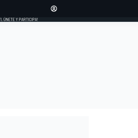
favoritos
Haz que se oiga tu voz
comentando artículos.
1, ÚNETE Y PARTICIPA!
INICIAR SESIÓN
EDICIÓN
LATINOAMÉRICA