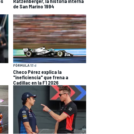
es
Ratzenberger, la historia interna
de San Marino 1994
FÓRMULA 1
3 d
Checo Pérez explica la
"ineficiencia" que frena a
Cadillac en la F1 2026