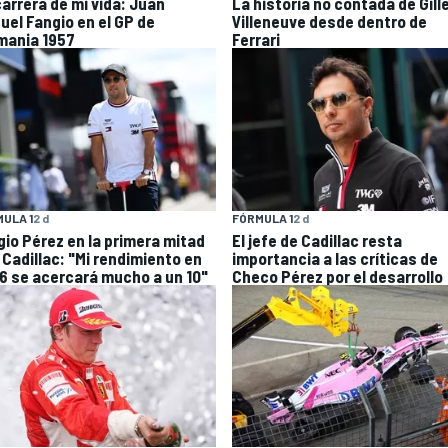
carrera de mi vida: Juan
La historia no contada de Gill
uel Fangio en el GP de
Villeneuve desde dentro de
mania 1957
Ferrari
ULA 1
2 d
FÓRMULA 1
2 d
gio Pérez en la primera mitad
El jefe de Cadillac resta
 Cadillac: "Mi rendimiento en
importancia a las críticas de
6 se acercará mucho a un 10"
Checo Pérez por el desarrollo