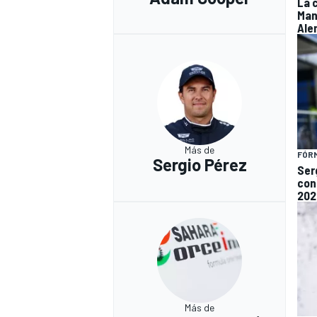
La 
Man
Ale
Más de
FÓRM
Sergio Pérez
Ser
con
202
Más de