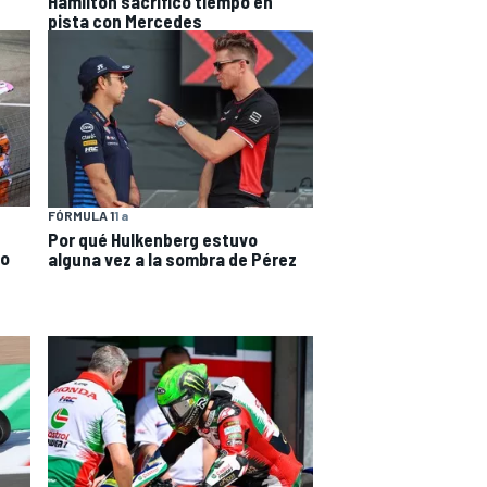
Hamilton sacrificó tiempo en
pista con Mercedes
FÓRMULA 1
1 a
Por qué Hulkenberg estuvo
co
alguna vez a la sombra de Pérez