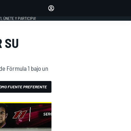
favoritos
Haz que se oiga tu voz
comentando artículos.
1, ÚNETE Y PARTICIPA!
INICIAR SESIÓN
EDICIÓN
R SU
LATINOAMÉRICA
de Fórmula 1 bajo un
.
OMO FUENTE PREFERENTE