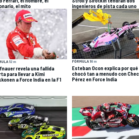
 Ferrari, el hombre, el
Stroll y Sirotkin tendrán dos
onario, el mito
ingenieros de pista cada uno
FÓRMULA 1
6 m
ULA 1
2 m
Esteban Ocon explica por qué
fnauer revela una fallida
chocó tan a menudo con Che
ta para llevar a Kimi
Pérez en Force India
kkonen a Force India en la F1