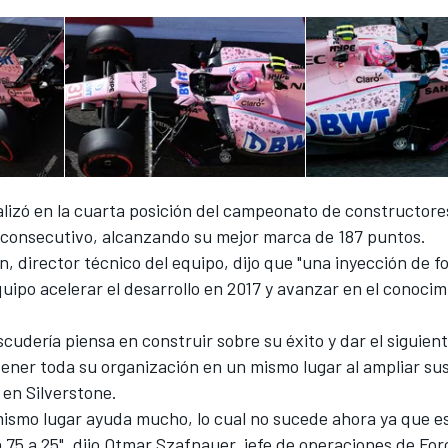
alizó en la cuarta posición del campeonato de constructore
consecutivo, alcanzando su mejor marca de 187 puntos.
 director técnico del equipo, dijo que "una inyección de f
quipo acelerar el desarrollo en 2017 y avanzar en el conocim
scudería piensa en construir sobre su éxito y dar el siguien
tener toda su organización en un mismo lugar al ampliar su
 en Silverstone.
 mismo lugar ayuda mucho, lo cual no sucede ahora ya que 
75 a 25", dijo Otmar Szafnauer, jefe de operaciones de Forc