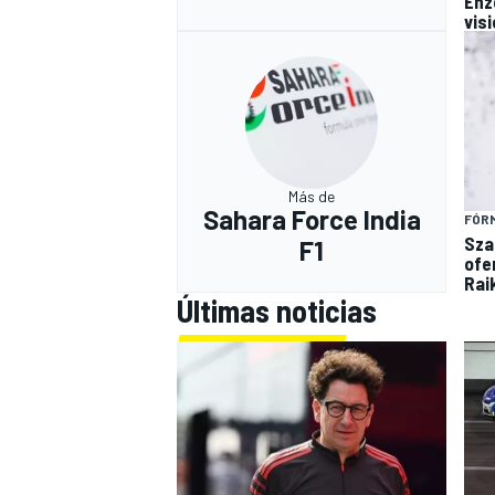
Enzo
visi
Más de
Sahara Force India
FÓRM
Sza
F1
ofer
Rai
Últimas noticias