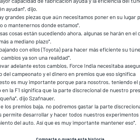
yor capacidad de fabricación ayuda y la eficiencia del túne
n ayudan", dijo.
hay grandes piezas que aún necesitamos poner en su lugar p
so o mantenernos donde estamos".
sas cosas están sucediendo ahora, algunas se harán en el c
 más a mediano plazo".
ajando con ellos (Toyota) para hacer más eficiente su túne
 cambios ya son una realidad".
evar adelante estos cambios, Force India necesitaba asegur
 del campeonato y el dinero en premios que eso significa
uesto es muy importante porque para nosotros, teniendo el
en la F1 significa que la parte discrecional de nuestro pr
queña", dijo Szafnauer.
 de los premios baja, no podremos gastar la parte discreciona
s permite desarrollar y hacer todos nuestros experimentos
miento del auto. Así que es muy importante mantener eso".
Comparte o guarda esta historia