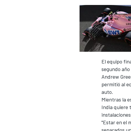
NASCAR CUP
El equipo fin
segundo año 
Andrew Green,
permitió al e
auto.
Mientras la e
India quiere 
instalaciones
"Estar en el
separados un 