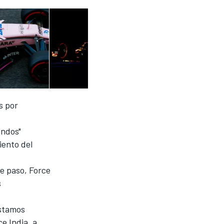
s por
ondos"
iento del
te paso, Force
s
estamos
e India, a