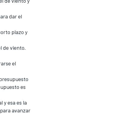
l de viento y
ara dar el
orto plazo y
l de viento.
arse el
 presupuesto
esupuesto es
l y esa es la
 para avanzar