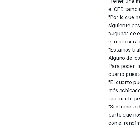
"Tener una ma
el CFD tambié
"Por lo que 
siguiente pa
"Algunas de e
el resto será
"Estamos trab
Alguno de los
Para poder ll
cuarto puesto
"El cuarto p
más achicado 
realmente pe
"Si el dinero
parte que no
con el rendi