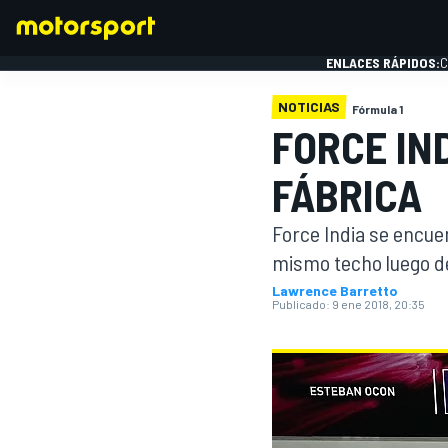
ENLACES RÁPIDOS:
C
NOTICIAS
Fórmula 1
FORCE IN
FÓRMULA 1
FÁBRICA
Force India se encue
mismo techo luego de
Lawrence Barretto
Publicado:
9 ene 2018, 20:35