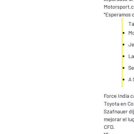
Motorsport.
FÓRMULA E
"Esperamos de
Ta
Mc
Je
La
Se
A 
Force India c
WRC
Toyota en Co
Szafnauer di
mejorar el lu
CFD.