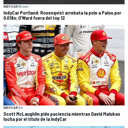
INDYCAR
35 min
IndyCar Portland: Rosenqvist arrebata la pole a Palou por
0.018s; O’Ward fuera del top 12
INDYCAR
3 h
Scott McLaughlin pide paciencia mientras David Malukas
lucha por el título de la IndyCar