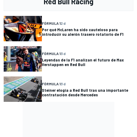
Red Bull Racing
FÓRMULA 1
2 d
Por qué McLaren ha sido cauteloso para
introducir su alerón trasero rotatorio de F1
FÓRMULA 1
3 d
Leyendas de la F1 analizan el futuro de Max
Verstappen en Red Bull
FÓRMULA 1
3 d
Steiner elogia a Red Bull tras una importante
contratación desde Mercedes