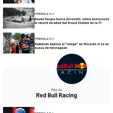
FÓRMULA 1
2 d
Desde Fangio hasta Antonelli: cómo evolucionó
el récord de edad del Grand Chelem en la F1
FÓRMULA 1
3 d
Hakkinen explica el "riesgo" en McLaren si va en
busca de Verstappen
Más de
Red Bull Racing
FÓRMULA 1
1 d