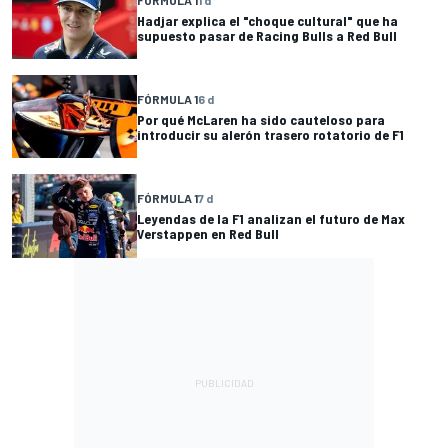
Hadjar explica el "choque cultural" que ha
supuesto pasar de Racing Bulls a Red Bull
FÓRMULA 1
6 d
Por qué McLaren ha sido cauteloso para
introducir su alerón trasero rotatorio de F1
FÓRMULA 1
7 d
Leyendas de la F1 analizan el futuro de Max
Verstappen en Red Bull