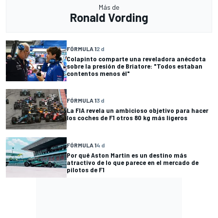
Más de
Ronald Vording
FÓRMULA 1
2 d
Colapinto comparte una reveladora anécdota
sobre la presión de Briatore: "Todos estaban
contentos menos él"
FÓRMULA 1
3 d
La FIA revela un ambicioso objetivo para hacer
los coches de F1 otros 80 kg más ligeros
FÓRMULA 1
4 d
Por qué Aston Martin es un destino más
atractivo de lo que parece en el mercado de
pilotos de F1