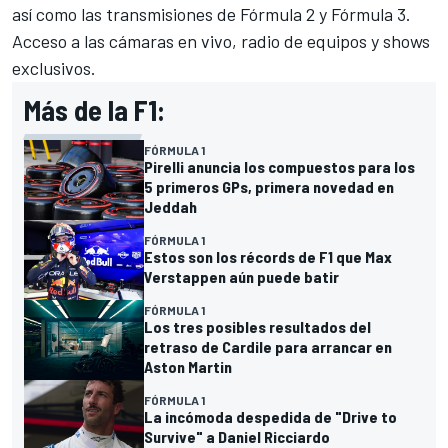
así como las transmisiones de Fórmula 2 y Fórmula 3.
Acceso a las cámaras en vivo, radio de equipos y shows
exclusivos.
Más de la F1:
FÓRMULA 1
Pirelli anuncia los compuestos para los
5 primeros GPs, primera novedad en
Jeddah
FÓRMULA 1
Estos son los récords de F1 que Max
Verstappen aún puede batir
FÓRMULA 1
Los tres posibles resultados del
retraso de Cardile para arrancar en
Aston Martin
FÓRMULA 1
La incómoda despedida de "Drive to
Survive" a Daniel Ricciardo