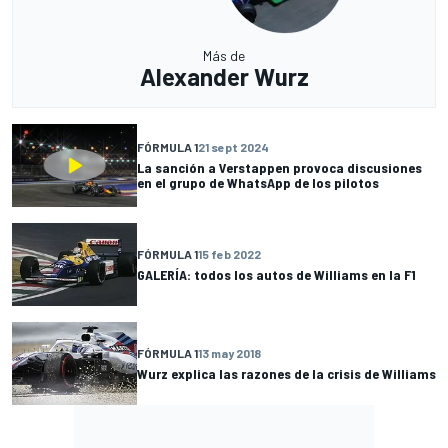
Más de
Alexander Wurz
FÓRMULA 1
21 sept 2024
La sanción a Verstappen provoca discusiones
en el grupo de WhatsApp de los pilotos
FÓRMULA 1
15 feb 2022
GALERÍA: todos los autos de Williams en la F1
FÓRMULA 1
13 may 2018
Wurz explica las razones de la crisis de Williams