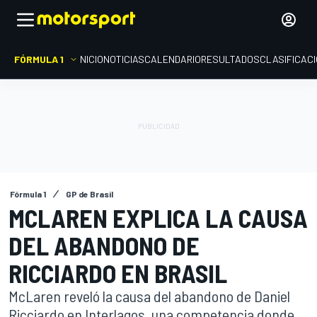
FÓRMULA 1
INICIO
NOTICIAS
CALENDARIO
RESULTADOS
CLASIFICAC
Fórmula 1
GP de Brasil
MCLAREN EXPLICA LA CAUSA
DEL ABANDONO DE
RICCIARDO EN BRASIL
McLaren reveló la causa del abandono de Daniel
Ricciardo en Interlagos, una competencia donde