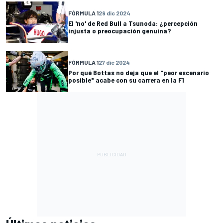
FÓRMULA 1
29 dic 2024
El 'no' de Red Bull a Tsunoda: ¿percepción
injusta o preocupación genuina?
FÓRMULA 1
27 dic 2024
Por qué Bottas no deja que el "peor escenario
posible" acabe con su carrera en la F1