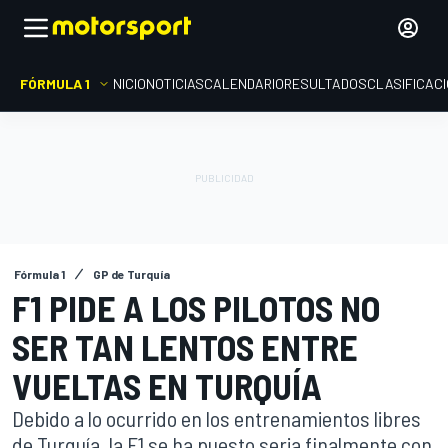
FÓRMULA 1
INICIO
NOTICIAS
CALENDARIO
RESULTADOS
CLASIFICAC
Fórmula 1
GP de Turquía
F1 PIDE A LOS PILOTOS NO
SER TAN LENTOS ENTRE
VUELTAS EN TURQUÍA
Debido a lo ocurrido en los entrenamientos libres
de Turquía, la F1 se ha puesto seria finalmente con