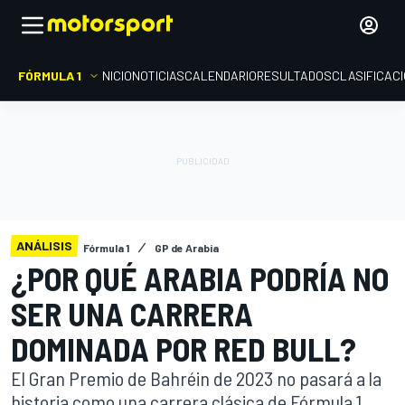
FÓRMULA 1
INICIO
NOTICIAS
CALENDARIO
RESULTADOS
CLASIFICAC
ANÁLISIS
Fórmula 1
GP de Arabia
¿POR QUÉ ARABIA PODRÍA NO
SER UNA CARRERA
DOMINADA POR RED BULL?
El Gran Premio de Bahréin de 2023 no pasará a la
historia como una carrera clásica de Fórmula 1.