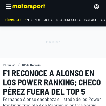
FÓRMULA 1
INICIO
NOTICIAS
CALENDARIO
RESULTADOS
CLASIFICAC
Fórmula 1
GP de Bahrein
F1 RECONOCE A ALONSO EN
LOS POWER RANKING; CHECO
PÉREZ FUERA DEL TOP 5
Fernando Alonso encabeza el listado de los Power
Rankings tras el GP de Bahréin mientras Sergio