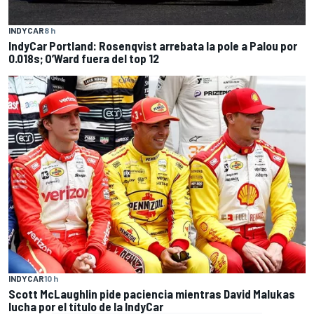
INDYCAR
8 h
IndyCar Portland: Rosenqvist arrebata la pole a Palou por
0.018s; O’Ward fuera del top 12
INDYCAR
10 h
Scott McLaughlin pide paciencia mientras David Malukas
lucha por el título de la IndyCar