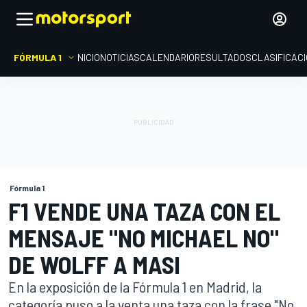
FÓRMULA 1
INICIO
NOTICIAS
CALENDARIO
RESULTADOS
CLASIFICAC
Fórmula 1
F1 VENDE UNA TAZA CON EL
MENSAJE "NO MICHAEL NO"
DE WOLFF A MASI
En la exposición de la Fórmula 1 en Madrid, la
categoría puso a la venta una taza con la frase "No