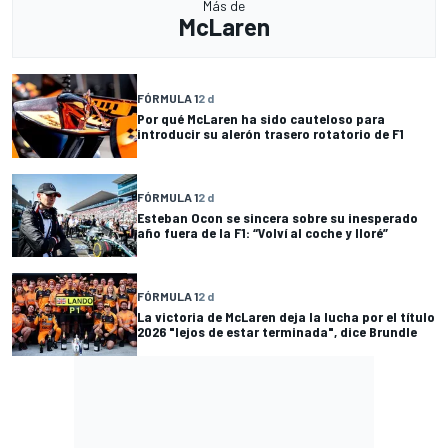
Más de
McLaren
FÓRMULA 1
2 d
Por qué McLaren ha sido cauteloso para
introducir su alerón trasero rotatorio de F1
FÓRMULA 1
2 d
Esteban Ocon se sincera sobre su inesperado
año fuera de la F1: “Volví al coche y lloré”
FÓRMULA 1
2 d
La victoria de McLaren deja la lucha por el título
2026 "lejos de estar terminada", dice Brundle