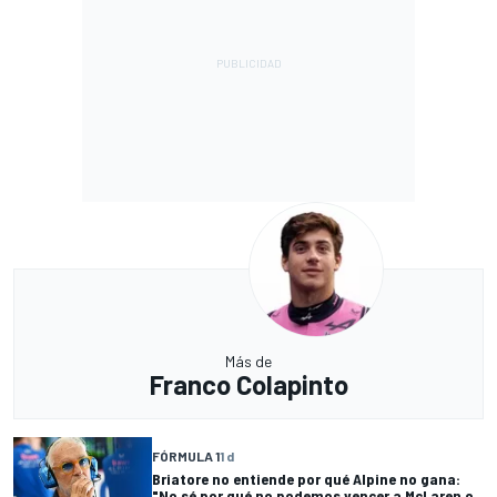
Más de
Franco Colapinto
FÓRMULA 1
1 d
Briatore no entiende por qué Alpine no gana:
"No sé por qué no podemos vencer a McLaren o