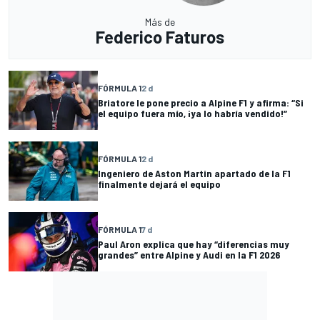
Más de
Federico Faturos
FÓRMULA 1
2 d
Briatore le pone precio a Alpine F1 y afirma: “Si
el equipo fuera mío, ¡ya lo habría vendido!”
FÓRMULA 1
2 d
Ingeniero de Aston Martin apartado de la F1
finalmente dejará el equipo
FÓRMULA 1
7 d
Paul Aron explica que hay “diferencias muy
grandes” entre Alpine y Audi en la F1 2026