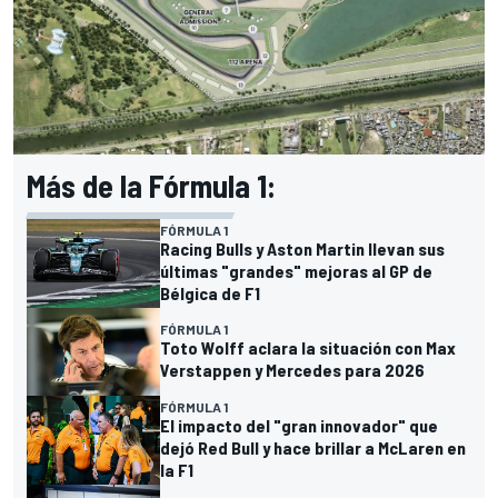
Más de la Fórmula 1:
FÓRMULA 1
Racing Bulls y Aston Martin llevan sus
últimas "grandes" mejoras al GP de
Bélgica de F1
FÓRMULA 1
Toto Wolff aclara la situación con Max
Verstappen y Mercedes para 2026
FÓRMULA 1
El impacto del "gran innovador" que
dejó Red Bull y hace brillar a McLaren en
la F1