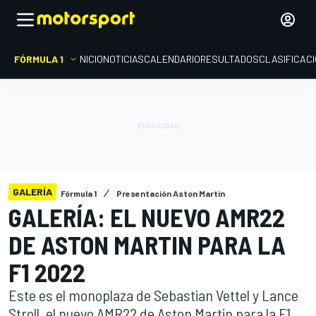
FÓRMULA 1
INICIO
NOTICIAS
CALENDARIO
RESULTADOS
CLASIFICAC
GALERÍA
Fórmula 1
Presentación Aston Martin
GALERÍA: EL NUEVO AMR22
DE ASTON MARTIN PARA LA
F1 2022
Este es el monoplaza de Sebastian Vettel y Lance
Stroll, el nuevo AMR22 de Aston Martin para la F1